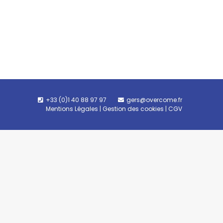
+33 (0)1 40 88 97 97
gers@overcome.fr
Mentions Légales
|
Gestion des cookies
|
CGV