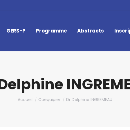
GERS-P
Programme
Abstracts
Inscri
 Delphine INGREM
Vous êtes ici :
Accueil
Coéquipier
Dr Delphine INGREMEAU