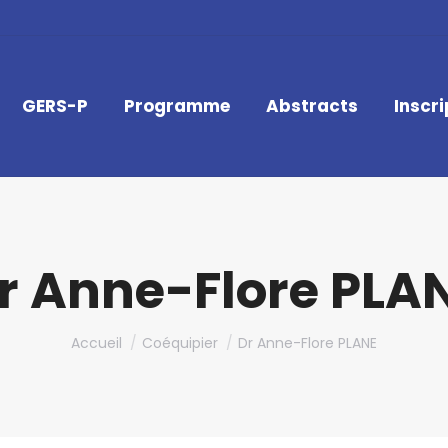
GERS-P
Programme
Abstracts
Inscri
r Anne-Flore PLA
Vous êtes ici :
Accueil
Coéquipier
Dr Anne-Flore PLANE