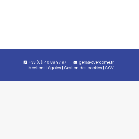
+33 (0)1 40 88 97 97
gers@overcome.fr
Mentions Légales
|
Gestion des cookies
|
CGV